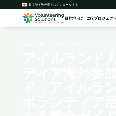
日本語 ▾
会議をスケジュールする
目的地
プロジェク
17 – 25’s
HOME
›
ボランティア活動ソリューションブログ
›
アイル
アイルランド
ティア海外参
ド：アイルラ
ボランティア