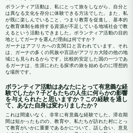
ボランティア活動は、私にとって旅をしながら、自分と
は異なる文化を存分に体験できる方法でした。また、私
が既に楽しんでいること、つまり教育を促進し、基本的
な教育体制を維持する資源が不足している地域社会で教
えるという活動もできました。ボランティア活動の目的
地としてガーナを選んだ理由は何ですか？
ガーナはアフリカへの玄関口と言われています。それ
は、ガーナの多くの民族や言語がアフリカ大陸の他の地
域にも見られるからです。比較的安定した国の一つであ
るガーナは、生涯にわたる探求の旅を始めるのに理想的
な場所です。
ボランティア活動はあなたにとって有意義な経
験でしたか？子どもたちの人生に何らかの影響
を与えられたと思いますか？この経験を通し
て、あなた自身は変わりましたか？
これは間違いなく、非常に有意義な経験でした。滞在期
間は短かったものの、教育や、私たちが訪れた村にとっ
て教育がいかに重要であるかについて、話し合い、意見