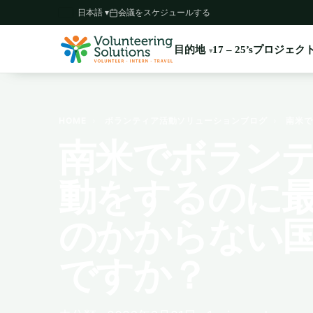
日本語 ▾
会議をスケジュールする
目的地
プロジェク
17 – 25’s
HOME
›
ボランティア活動ソリューションブログ
›
南米で
南米でボラン
動をするのに
のかからない
ですか？