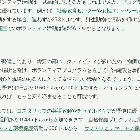
ランティア活動は一見高額に思えるかもしれませんが、プログ
に優れています。例えば、
社会教育センター
や
女性エンパワー
動をする場合、週わずか273ドルです。野生動物に情熱を傾け
護区
でのボランティア活動は週556ドルからとなります。
が発達しており、需要の高いアクティビティが多いため、物価
い場所を避け、ボランティアプログラムを通じて宿泊施設を事
制心と規律のある人にとって素晴らしい機会となるでしょう。
予算は1日あたり50ドルから100ドルですが、ハイキングや
絞れば、もっと安く済ませることも可能です。
しては、
コスタリカでの英語教師
や
チャイルドケアが
予算に優
1週間あたり435ドルから参加できます。自然保護プログラム
ガメと環境保護
活動は650ドルから、
ウミガメとナマケモノ保