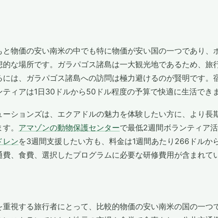
もと物価の安い南米の中でも特に物価が安い国の一つであり、
想的な場所です。ガラパゴス諸島は一大観光地であるため、旅
るには、ガラパゴス諸島への訪問は極力避けるのが賢明です。
ティアは1日30ドルから50ドル程度の予算で快適に生活でき
ューションズは、エクアドルの魅力を体験したい方に、より長
ます。
アマゾンの動物保護センター
で最低2週間ボランティア
ドレン
を3週間支援したい方も、料金は1週間あたり266ドルか
通費、食費、選択したプログラムに必要な研修費用が含まれて
を重視する旅行者にとって、比較的物価の安い南米の国の一つ