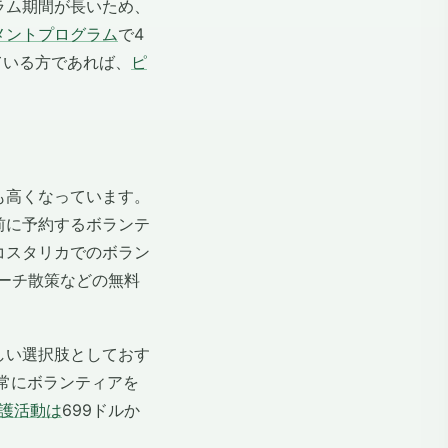
ラム期間が長いため、
メントプログラム
で4
ている方であれば、
ピ
も高くなっています。
前に予約するボランテ
コスタリカでのボラン
ビーチ散策などの無料
しい選択肢としておす
は常にボランティアを
護活動は
699ドルか