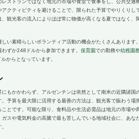
のレストランではなく地元の市場や食堂で食事をし、公共交通
やアクティビティを避けることで、限られた予算でやりくりし
は、観光客の流入によりほぼ常に物価が高くなる夏ではなく、
優しい素晴らしいボランティア活動の機会がたくさんあります
週わずか248ドルから参加できます。
保育園
での勤務や
幼稚園
ドルからとなっています。
ン
昇にもかかわらず、アルゼンチンは依然として南米の近隣諸国
す。予算を最大限に活用する最善の方法は、観光客で賑わう場
ることです。可能な限り、食料品や生活必需品は地元の市場や
、ガスや電気料金の高騰で最も苦しんでいる地域社会に、あな
す。