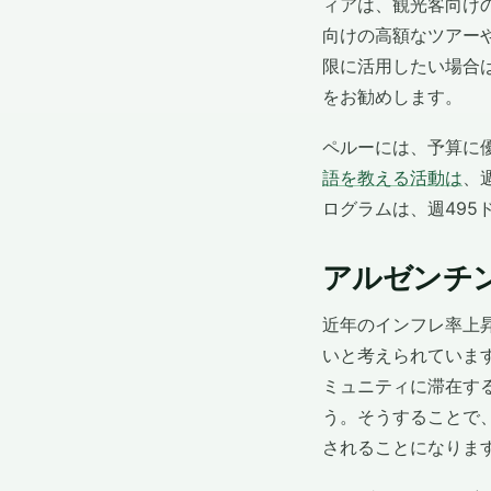
ィアは、観光客向け
向けの高額なツアー
限に活用したい場合
をお勧めします。
ペルーには、予算に
語を教える活動は
、
ログラムは、週495
アルゼンチ
近年のインフレ率上
いと考えられていま
ミュニティに滞在す
う。そうすることで
されることになりま