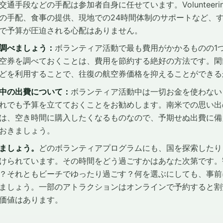
手段などの手配は参加者自身に任せています。Volunteering S
の手配、食事の提供、現地での24時間体制のサポートなど、
で予算が圧迫される心配はありません。
調べましょう：
ボランティア活動で最も費用がかかるものの1
空券を調べておくことは、費用を節約する絶好の方法です。閑
どを利用することで、往復の航空券価格を抑えることができる
中の出費について：
ボランティア活動中は一切お金を使わない
れでも予算を立てておくことをお勧めします。南米での思い出
は、空き時間に購入したくなるものなので、予期せぬ出費に備
おきましょう。
ましょう。
どのボランティアプログラムにも、国を探索したり
けられています。その時間をどう過ごすかはあなた次第です。
？それともビーチでゆったり過ごす？何を選ぶにしても、事前
ましょう。一部のアトラクションはオンラインで予約すると割
価値はあります。