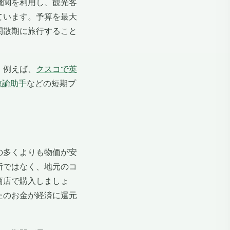
機関を利用し、観光客
ています。予算を最大
閑散期に旅行すること
。例えば、
クスコで英
教諭助手
などの短期プ
の多くよりも物価が安
所ではなく、地元のコ
商店で購入しましょ
たのお金が経済に還元