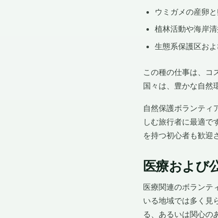
ウミガメの産卵と
植林活動や海岸清
生態系保護区およ
この種の仕事は、コ
国々は、豊かな自然
自然保護ボランティ
しむ旅行者に最適で
を持つ初心者も歓迎
医療および
医療関連のボランテ
いる地域では多く見
る、あるいは関心の