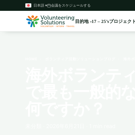
日本語 ▾
会議をスケジュールする
目的地
プロジェク
17 – 25’s
HOME
›
ボランティア活動ソリューションブログ
›
海外ボ
海外ボランテ
で最も一般的
何ですか？
未分類 · 2026年6月21日 · 1 min read