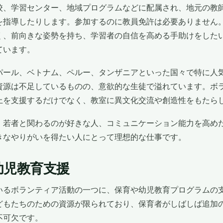
校、学習センター、地域プログラムなどに配属され、地元の教
を指導したりします。参加するのに教員免許は必要ありません
く、前向きな姿勢を持ち、学習者の自信を高める手助けをした
ています。
パール、ベトナム、ペルー、タンザニアといった国々で特に人
資源は不足しているものの、意欲的な生徒で溢れています。ボ
上を支援するだけでなく、教室に異文化交流や創造性をもたら
、若者と関わるのが好きな人、コミュニケーション能力を高め
きなやりがいを得たい人にとって理想的な仕事です。
幼児教育支援
いるボランティア活動の一つに、保育や幼児教育プログラムの
どもたちのための資源が限られており、保育者がしばしば追加
不可欠です。