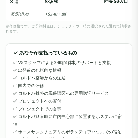
8 週
同等 $66/日
$3,690
毎週追加
+$340 / 週
参考価格です。ご予約料金は、チェックアウト時に選択された通貨で請求さ
れます。
✓ あなたが支払っているもの
VSスタッフによる24時間体制のサポートと支援
出発前の包括的な情報
コルドバ空港からの送迎
国内での研修
コルドバ郊外の馬保護区への専用送迎サービス
プロジェクトへの寄付
プロジェクトでの食事
コルドバ到着時に市内中心部に位置するホステルに宿
泊
ホースサンクチュアリのボランティアハウスでの宿泊