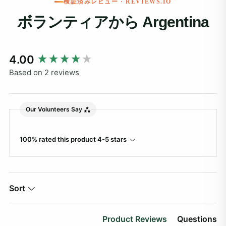
検証済みレビュー · REVIEWS.IO
ボランティアから Argentina
New content loaded
4.00
Based on 2 reviews
Our Volunteers Say
100% rated this product 4-5 stars
Sort
Product Reviews
Questions