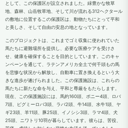
として、この保護区が設立されました。緑豊かな牧草
地、森林、山岳牧草地、そして川が流れる312ヘクタール
の敷地に位置するこの保護区は、動物たちにとって平和
と美しさ、そして自由の安息の地となっています。
このプロジェクトは、これまでゴミ収集に使われていた
馬たちに避難場所を提供し、必要な医療ケアを受けさ
せ、健康を確保することを目的としています。このキャ
ンペーンを通じて、ラテンアメリカ全土で何千頭もの馬
を悲惨な状況から解放し、自動車に置き換えるという大
きな進歩が遂げられました。この保護施設は、これらの
馬たちに新たな命を与え、平和と尊厳をもたらします。
現在、この保護施設には、馬約160頭、ポニー4頭、ロバ
7頭、ピグミーロバ3頭、ラバ2頭、牛14頭、水牛1頭、ヤ
ギ23頭、羊11頭、豚25頭、イノシシ3頭、ラマ4頭、犬
25頭、ニワトリ10羽が暮らしています。彼らは、苦役、