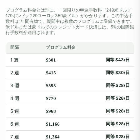
プログラム料金とは別に、一回限りの申込手数料（249米ドル／
179ポンド／229ユーロ／350豪ドル）がかかります。この申込手
数料は1年間有効で、期間中は複数のプログラムに登録できます。
米ドルまたは豪ドルでのクレジットカード決済には、5%の国際銀
行手数料が適用されます。
間隔
プログラム料金
1 週
同等 $43/日
$301
2 週
同等 $30/日
$415
3 週
同等 $28/日
$595
4 週
同等 $28/日
$770
5 週
同等 $28/日
$968
6 週
同等 $28/日
$1,166
7 週
同等 $28/日
$1,364