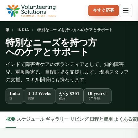
今すぐ応募
家
›
INDIA
›
特別なニーズを持つ方へのケアとサポート
特別なニーズを持つ方
へのケアとサポート
インドで障害者ケアのボランティアとして、知的障害
児、重度障害児、自閉症児を支援します。現地スタッフ
の支援、スキル開発にも携わります。
India
1-18 Weeks
18 years+
から
$301
国
間隔
ミニ年齢
価格
概要
スケジュール
ギャラリー
リビング
日程と費用
よくある質