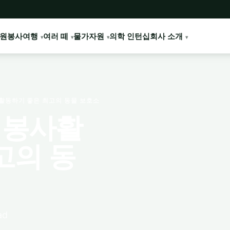
원봉사여행
여러 떼
물가
자원
의학 인턴십
회사 소개
사활동하기 좋은 최고의 동물 보호소
외 봉사활
고의 동
ad