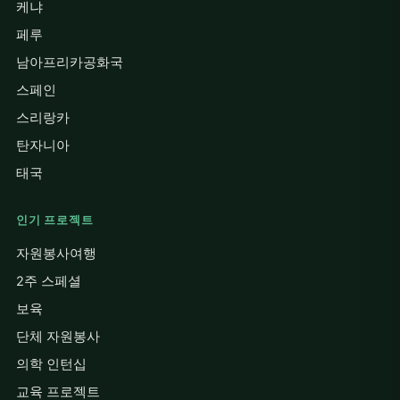
케냐
페루
남아프리카공화국
스페인
스리랑카
탄자니아
태국
인기 프로젝트
자원봉사여행
2주 스페셜
보육
단체 자원봉사
의학 인턴십
교육 프로젝트