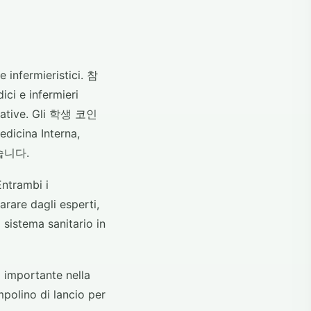
 infermieristici. 참
ci e infermieri
ducative. Gli 학생 코인
icina Interna,
 같습니다.
Entrambi i
rare dagli esperti,
sistema sanitario in
 importante nella
mpolino di lancio per