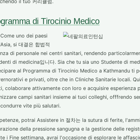
ricchendo il tuo 커리큘럼.
ramma di Tirocinio Medico
o Come uno dei paesi
ll'Asia, si 대결은 합법적
 di personale nei centri sanitari, rendendo particolarmen
udenti di medicina입니다. Sia che tu sia uno Studente di medi
tecipare al Programma di Tirocinio Medico a Kathmandu ti p
norativi e privati, oltre che in Cliniche Sanitarie locali. Qu
ti, colaborare attivamente con loro e acquisire esperienza pr
izzare campi sanitari insieme ai tuoi colleghi, offfrendo ser
condurre vite più salutari.
petenze, potrai Assistere in 절차는 la sutura di ferite, l'ammi
urazione della pressione sangugna e la gestione delle registr
 i Fine settimana, avrai l'occasione di esplorare le affasci