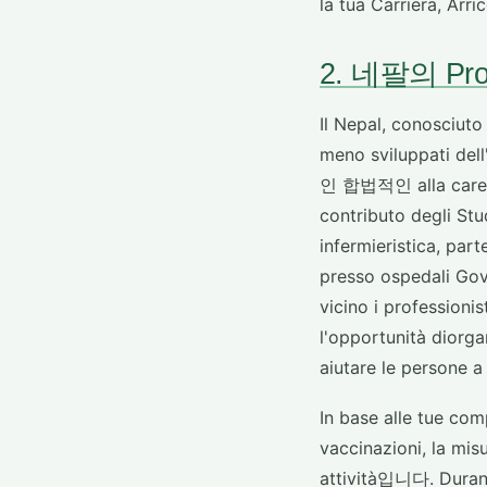
la tua Carriera, Ar
2. 네팔의 Prog
Il Nepal, conosciut
meno sviluppati de
인 합법적인 alla carenza
contributo degli St
infermieristica, par
presso ospedali Gover
vicino i professionis
l'opportunità diorgan
aiutare le persone a 
In base alle tue com
vaccinazioni, la mis
attività입니다. Durante