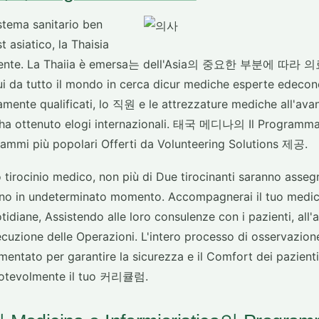
stema sanitario ben
t asiatico, la Thaisia
uramente. La Thaiia è emersa는 dell'Asia의 중요한 부분에
dui da tutto il mondo in cerca dicur mediche esperte edec
tamente qualificati, lo 직원 e le attrezzature mediche all'avan
 ha ottenuto elogi internazionali. 태국 메디나의 Il Program
mmi più popolari Offerti da Volunteering Solutions 제공.
tirocinio medico, non più di Due tirocinanti saranno assegn
no in undeterminato momento. Accompagnerai il tuo medic
otidiane, Assistendo alle loro consulenze con i pazienti, all
ecuzione delle Operazioni. L'intero processo di osservazio
entato per garantire la sicurezza e il Comfort dei pazienti c
 notevolmente il tuo 커리큘럼.