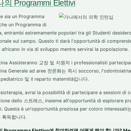
 Programmi Elettivi
sia un Programma
 che un Programma di
a, entrambi estremamente popolari tra gli Studenti desidero
onale sul campo. Questo ti darà l'opportunità di comprende
 africano in via di sviluppo mentre servirai la popolazione.
icina Assisteranno 교장 및 지원자 i professionalisti partecipan
cina Generale ad aree 전문화는 즉시 soccorso, l'odontoiatria, 
to pediatrico 및 il reparto maternità입니다.
ioterapia, avrai la possibilità di partecipare a sessioni di 
stione dello 스트레스, insieme all'opportunità di esplorare pr
 Chi. Questa è un'opportunità preziosa per coloro intere
ca를 획득합니다.
ero의 Programma Elettivo에 참여하려면 어떻게 해야 합니까? Med