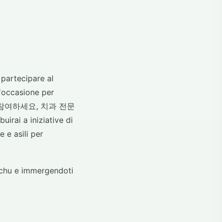
 partecipare al
'occasione per
ttore. 참여하세요, 치과 전문
rai a iniziative di
 e asili per
cchu e immergendoti