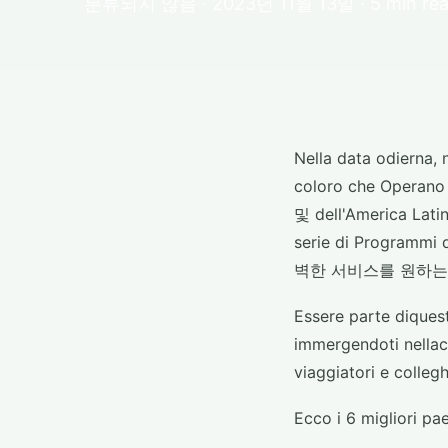
분류되지 않음 · 2023년 11월 13일 · 5 min re
Nella data odierna, 
coloro che Operano 
및 dell'America La
serie di Progra
벽한 서비스를 원하는
Essere parte diquest
immergendoti nellacu
viaggiatori e collegh
Ecco i 6 migliori pa