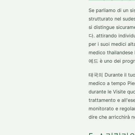
Se parliamo di un si
strutturato nel sudes
si distingue sic
다. attirando indivi
per i suoi medici al
medico thailandese
에드 è uno dei progra
태국의 Durante il tuo 
medico a tempo Pie
durante le Visite qu
trattamento e all'es
monitorato e regolam
dire che arricchirà