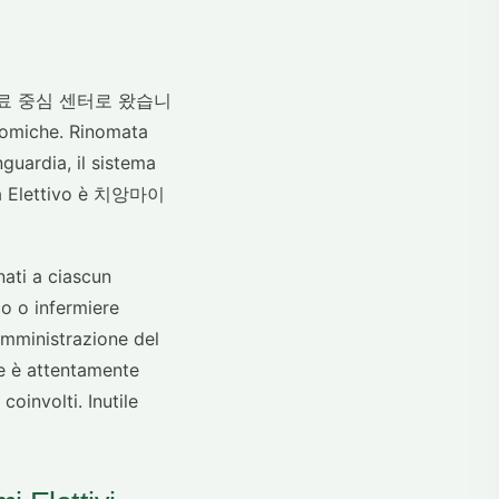
 따라 의료 중심 센터로 왔습니
onomiche. Rinomata
guardia, il sistema
ma Elettivo è 치앙마이
ati a ciascun
o o infermiere
'amministrazione del
ne è attentamente
oinvolti. Inutile