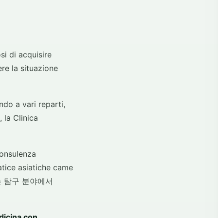
si di acquisire
re la situazione
do a vari reparti,
la Clinica
consulenza
atice asiatiche came
ssati는 탐구 분야에서
icina con