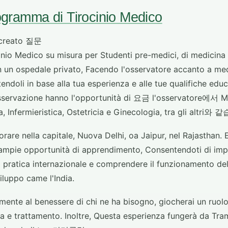
ramma di Tirocinio Medico
reato 질문
io Medico su misura per Studenti pre-medici, di medicina e
un ospedale privato, Facendo l'osservatore accanto a medi
stendoli in base alla tua esperienza e alle tue qualifiche e
zione hanno l'opportunità di 요금 l'osservatore에서 Med
 Infermieristica, Ostetricia e Ginecologia, tra gli altri와
orare nella capitale, Nuova Delhi, oa Jaipur, nel Rajasthan. 
mpie opportunità di apprendimento, Consentendoti di impa
 pratica internazionale e comprendere il funzionamento del 
iluppo came l'India.
mente al benessere di chi ne ha bisogno, giocherai un ruolo
za e trattamento. Inoltre, Questa esperienza fungerà da Tra