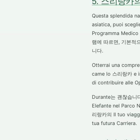
5. 스리랑카의 Med
Questa splendida na
asiatica, puoi sceglie
Programma Medico o
램에 따르면, 기본적으로 
니다.
Otterrai una compren
came lo 스리랑카 e impa
di contribuire alle O
Durante는 괜찮습니다, av
Elefante nel P
리랑카의 Il tuo viaggio
tua futura Carriera.