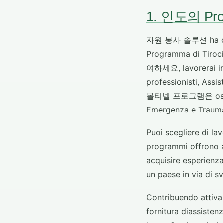
1. 인도의 Prog
자원 봉사 솔루션 ha c
Programma di Tirocin
여하세요, lavorerai in 
professionisti, Assi
볼티넬 프로그램은 osserva
Emergenza e Trauma,
Puoi scegliere di lav
programmi offrono a
acquisire esperienza
un paese in via di sv
Contribuendo attiva
fornitura diassisten