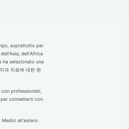
ampo, soprattutto per
l'Asia, dell'Africa
ha selezionato una
사 및 치과 치료에 대한 완
 con professionisti,
à per connetterti con
 Medici all'estero: