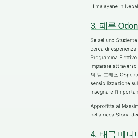
Himalayane in Nepal
3. 페루 Odont
Se sei uno Studente 
cerca di esperienza 
Programma Elettivo 
imparare attravers
의 팀 프레소 OSpedali/cl
sensibilizzazione su
insegnare l'importan
Approfitta al Massi
nella ricca Storia deg
4. 태국 메디나의