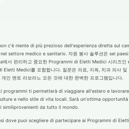
ad
non c'è niente di più prezioso dell'esperienza diretta sul c
nel settore medico e sanitario. 자원 봉사 솔루션은 sei paesi del
tina에서 편리하고 중요한 Programmi di Eletti Medici 시리즈인 e 
mmi di Eletti Medici를 포함합니다. 질문은 의료, 지옥, 치과 의
 개인 멘토 라보라노 모든 것에 대한 완벽한 프로그램입니다.
i programmi ti permetterà di viaggiare all'estero e lavorare
lture e nello stile di vita locali. Sarà un'ottima opportunit
i similiprovenienti da tutto il mondo.
esi dove puoi scegliere di partecipare ai Programmi di Eletti