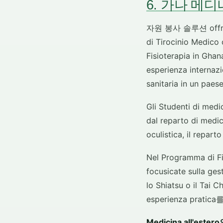
6. 가나 메디나의
자원 봉사 솔루션 offre 
di Tirocinio Medico
Fisioterapia in Ghan
esperienza internazi
sanitaria in un paese
Gli Studenti di med
dal reparto di medi
oculistica, il repar
Nel Programma di Fis
focusicate sulla ge
lo Shiatsu o il Tai
esperienza prati
Medicina all'est