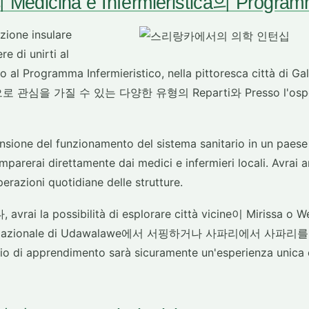
icina e Infermieristica의 Programmi
zione insulare
re di unirti al
 al Programma Infermieristico, nella pittoresca città d
관심을 가질 수 있는 다양한 유형의 Reparti와 Presso l'osped
sione del funzionamento del sistema sanitario in un paese 
rerai direttamente dai medici e infermieri locali. Avrai a
perazioni quotidiane delle strutture.
rai la possibilità di esplorare città vicine이 Mirissa 
arco Nazionale di Udawalawe에서 서핑하거나 사파리에서 사
 di apprendimento sarà sicuramente un'esperienza unica c