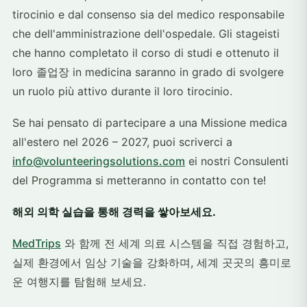
tirocinio e dal consenso sia del medico responsabile
che dell'amministrazione dell'ospedale. Gli stageisti
che hanno completato il corso di studi e ottenuto il
loro 졸업장 in medicina saranno in grado di svolgere
un ruolo più attivo durante il loro tirocinio.
Se hai pensato di partecipare a una Missione medica
all'estero nel 2026 – 2027, puoi scriverci a
info@volunteeringsolutions.com
ei nostri Consulenti
del Programma si metteranno in contatto con te!
해외 의학 실습을 통해 경력을 쌓아보세요.
MedTrips
와 함께 전 세계 의료 시스템을 직접 경험하고,
실제 환경에서 임상 기술을 강화하며, 세계 곳곳의 흥미로
운 여행지를 탐험해 보세요.