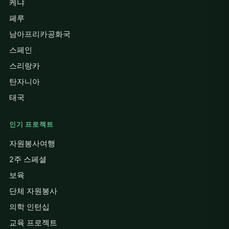
케냐
페루
남아프리카공화국
스페인
스리랑카
탄자니아
태국
인기 프로젝트
자원봉사여행
2주 스페셜
보육
단체 자원봉사
의학 인턴십
교육 프로젝트