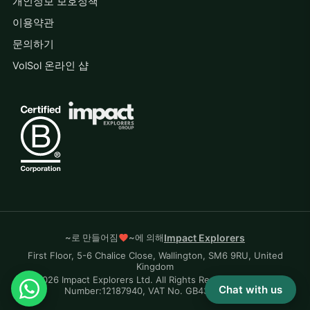
개인정보 보호정책
이용약관
문의하기
VolSol 온라인 샵
~로 만들어짐
~에 의해
Impact Explorers
First Floor, 5-6 Chalice Close, Wallington, SM6 9RU, United
Kingdom
© 2026 Impact Explorers Ltd. All Rights Reserved. Company
Chat with us
Number:12187940, VAT No. GB430870704