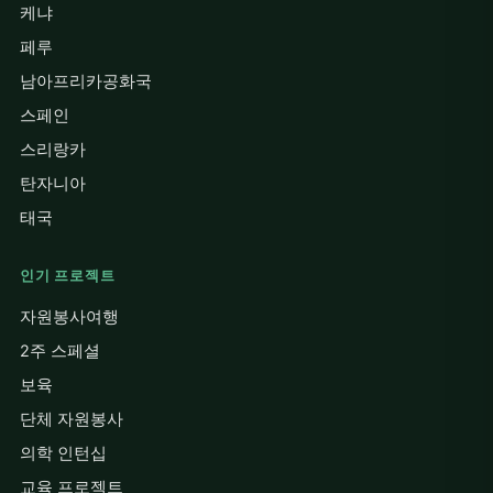
케냐
페루
남아프리카공화국
스페인
스리랑카
탄자니아
태국
인기 프로젝트
자원봉사여행
2주 스페셜
보육
단체 자원봉사
의학 인턴십
교육 프로젝트