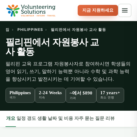
지금 지원하세요
집
›
PHILIPPINES
›
필리핀에서 자원봉사 교사 활동
필리핀에서 자원봉사 교
사 활동
필리핀 교육 프로그램 자원봉사자로 참여하시면 학생들의
영어 읽기, 쓰기, 말하기 능력뿐 아니라 수학 및 과학 능력
을 향상시키고 발전시키는 데 기여할 수 있습니다.
Philippines
2-24 Weeks
17 years+
~에서
$890
국가
지속
최소 연령
가격
개요
일정
갱도
생활
날짜 및 비용
자주 묻는 질문
리뷰