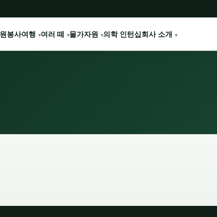
원봉사여행
여러 떼
물가
자원
의학 인턴십
회사 소개