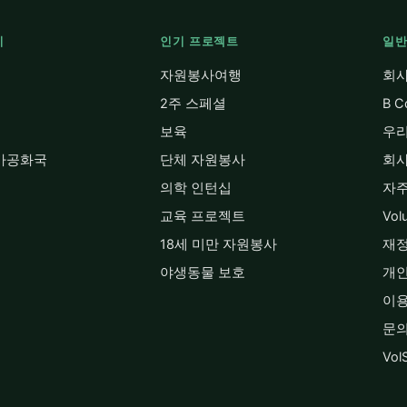
지
인기 프로젝트
일반
자원봉사여행
회사
2주 스페셜
B 
보육
우리
카공화국
단체 자원봉사
회사
의학 인턴십
자주
교육 프로젝트
Vol
18세 미만 자원봉사
재정
야생동물 보호
개
이
문
Vo