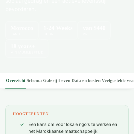
sociaal gedrag en een actieve levensstijl
bevorderen.
Morocco
1-24 Weeks
van
$440
LAND
DUUR
PRIJS
18 years+
MINIMUMLEEFTIJD
Overzicht
Schema
Galerij
Leven
Data en kosten
Veelgestelde vr
HOOGTEPUNTEN
Een kans om voor lokale ngo's te werken en
het Marokkaanse maatschappelijk