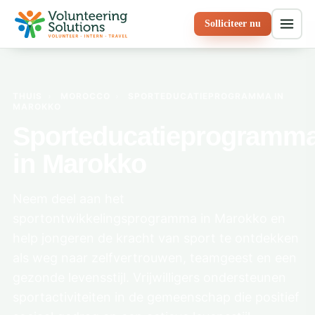
Solliciteer nu
THUIS
›
MOROCCO
›
SPORTEDUCATIEPROGRAMMA IN
MAROKKO
Sporteducatieprogramm
in Marokko
Neem deel aan het
sportontwikkelingsprogramma in Marokko en
help jongeren de kracht van sport te ontdekken
als weg naar zelfvertrouwen, teamgeest en een
gezonde levensstijl. Vrijwilligers ondersteunen
sportactiviteiten in de gemeenschap die positief