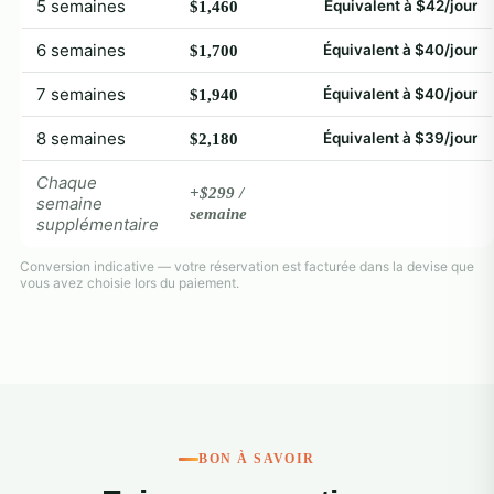
5 semaines
Équivalent à $42/jour
$1,460
6 semaines
Équivalent à $40/jour
$1,700
7 semaines
Équivalent à $40/jour
$1,940
8 semaines
Équivalent à $39/jour
$2,180
Chaque
+$299 /
semaine
semaine
supplémentaire
Conversion indicative — votre réservation est facturée dans la devise que
vous avez choisie lors du paiement.
BON À SAVOIR