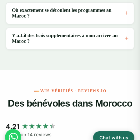
Où exactement se déroulent les programmes au
Maroc ?
Y a-t-il des frais supplémentaires à mon arrivée au
Maroc ?
AVIS VÉRIFIÉS · REVIEWS.IO
Des bénévoles dans Morocco
New content loaded
4.21
Based on 14 reviews
Chat with us