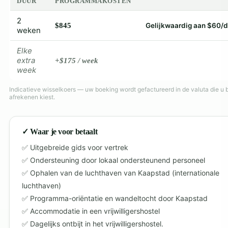
DUUR
PROGRAMMAKOSTEN
2
$845
Gelijkwaardig aan $60/
weken
Elke
extra
+$175 / week
week
Indicatieve wisselkoers — uw boeking wordt gefactureerd in de valuta die u b
afrekenen kiest.
✓ Waar je voor betaalt
Uitgebreide gids voor vertrek
Ondersteuning door lokaal ondersteunend personeel
Ophalen van de luchthaven van Kaapstad (internationale
luchthaven)
Programma-oriëntatie en wandeltocht door Kaapstad
Accommodatie in een vrijwilligershostel
Dagelijks ontbijt in het vrijwilligershostel.