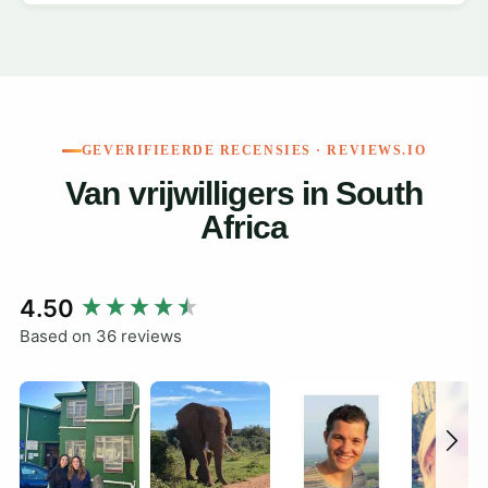
GEVERIFIEERDE RECENSIES · REVIEWS.IO
Van vrijwilligers in South
Africa
New content loaded
4.50
Based on 36 reviews