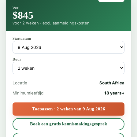
Van
$845
voor 2 weken · excl. aanmeldingskosten
Startdatum
Duur
Locatie
South Africa
Minimumleeftijd
18 years+
Toepassen · 2 weken van 9 Aug 2026
Boek een gratis kennismakingsgesprek