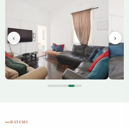
‹
›
DATUMS