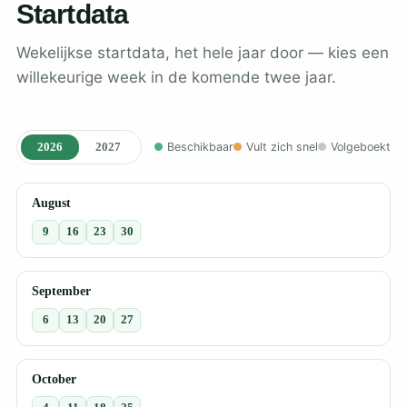
Startdata
Wekelijkse startdata, het hele jaar door — kies een
willekeurige week in de komende twee jaar.
2026
2027
Beschikbaar
Vult zich snel
Volgeboekt
August
9
16
23
30
September
6
13
20
27
October