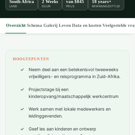
South Africa
2 Weeks
van
$845
18 years+
LAND
DUUR
PRIJS
MINIMUMLEEFTIJD
Overzicht
Schema
Galerij
Leven
Data en kosten
Veelgestelde vr
HOOGTEPUNTEN
Neem deel aan een betekenisvol tweeweeks
vrijwilligers- en reisprogramma in Zuid-Afrika.
Projectstage bij een
kinderopvang/maatschappelijk werkcentrum
Werk samen met lokale medewerkers en
leidinggevenden.
Geef les aan kinderen en ontwerp