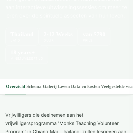
aan interactieve uitwisselingssessies om meer te
leren over de spirituele aspecten van hun leven.
Thailand
2-12 Weeks
van
$790
LAND
DUUR
PRIJS
18 years+
MINIMUMLEEFTIJD
Overzicht
Schema
Galerij
Leven
Data en kosten
Veelgestelde vr
Vrijwilligers die deelnemen aan het
vrijwilligersprogramma 'Monks Teaching Volunteer
Program' in Chiang Mai, Thailand, zullen lesgeven aan