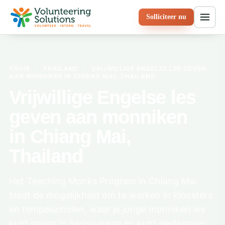
Solliciteer nu
THUIS
›
THAILAND
›
VRIJWILLIGE ENGELSE LES GEVEN
AAN MONNIKEN IN CHIANG MAI, THAILAND
Vrijwillige Engelse les
geven aan monniken
in Chiang Mai,
Thailand
Het Teaching Monks Program in Chiang Mai
biedt de mogelijkheid om te werken in kloosters
en tempelscholen, waar je jonge monniken les
kunt geven in basisvakken en kunt deelnemen