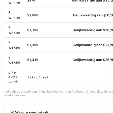
$970
Gelijkwaardig aan $35/
weken
5
$1,080
Gelijkwaardig aan $31/
weken
6
$1,190
Gelijkwaardig aan $28/
weken
7
$1,300
Gelijkwaardig aan $27/
weken
8
$1,410
Gelijkwaardig aan $25/
weken
Elke
extra
+$175 / week
week
Indicatieve wisselkoers — uw boeking wordt gefactureerd in de valuta die u b
afrekenen kiest.
✓ Waar je voor betaalt