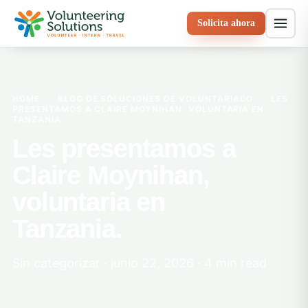
Solicita ahora
HOME
›
BLOG DE SOLUCIONES DE VOLUNTARIADO
›
LES
PRESENTAMOS A CLAIRE MOYNIHAN, VOLUNTARIA EN
TANZANIA.
Les presentamos a
Claire Moynihan,
voluntaria en
Tanzania.
Sin categorizar · junio 22, 2026 · 4 min read