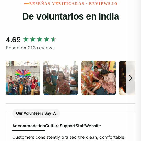
RESEÑAS VERIFICADAS · REVIEWS.IO
De voluntarios en India
New content loaded
4.69
Based on 213 reviews
Our Volunteers Say
Accommodation
Culture
Support
Staff
Website
Customers consistently praised the clean, comfortable,