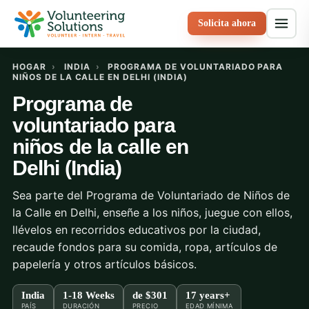
Solicita ahora
HOGAR
›
INDIA
›
PROGRAMA DE VOLUNTARIADO PARA
NIÑOS DE LA CALLE EN DELHI (INDIA)
Programa de
voluntariado para
niños de la calle en
Delhi (India)
Sea parte del Programa de Voluntariado de Niños de
la Calle en Delhi, enseñe a los niños, juegue con ellos,
llévelos en recorridos educativos por la ciudad,
recaude fondos para su comida, ropa, artículos de
papelería y otros artículos básicos.
India
1-18 Weeks
de
$301
17 years+
PAÍS
DURACIÓN
PRECIO
EDAD MÍNIMA