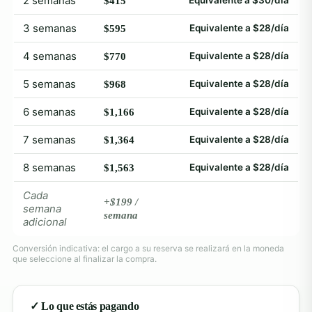
2 semanas
$415
3 semanas
Equivalente a $28/día
$595
4 semanas
Equivalente a $28/día
$770
5 semanas
Equivalente a $28/día
$968
6 semanas
Equivalente a $28/día
$1,166
7 semanas
Equivalente a $28/día
$1,364
8 semanas
Equivalente a $28/día
$1,563
Cada
+$199 /
semana
semana
adicional
Conversión indicativa: el cargo a su reserva se realizará en la moneda
que seleccione al finalizar la compra.
✓ Lo que estás pagando