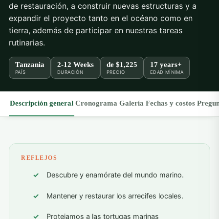
de restauración, a construir nuevas estructuras y a
expandir el proyecto tanto en el océano como en
tierra, además de participar en nuestras tareas
rutinarias.
Tanzania
2-12 Weeks
de
$1,225
17 years+
PAÍS
DURACIÓN
PRECIO
EDAD MÍNIMA
Descripción general
Cronograma
Galería
Fechas y costos
Pregun
REFLEJOS
Descubre y enamórate del mundo marino.
Mantener y restaurar los arrecifes locales.
Protejamos a las tortugas marinas