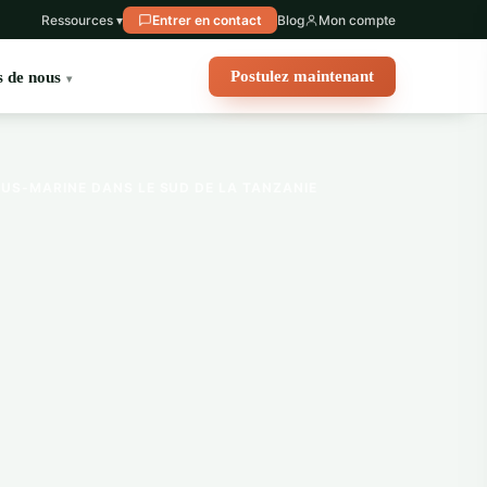
Ressources ▾
Entrer en contact
Blog
Mon compte
Postulez maintenant
 de nous
US-MARINE DANS LE SUD DE LA TANZANIE