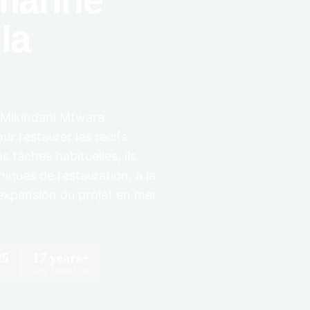
marine
la
 à Mikindani Mtwara
ur restaurer les récifs
s tâches habituelles, ils
niques de restauration, à la
'expansion du projet en mer
25
17 years+
ÂGE MINIMUM