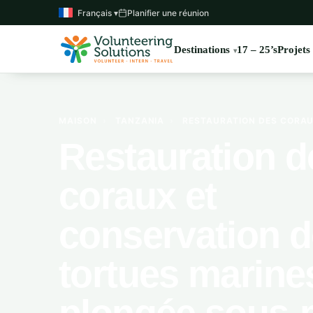
Français ▾
Planifier une réunion
Destinations
17 – 25’s
Projets
MAISON
›
TANZANIA
›
RESTAURATION DES CORAUX
Restauration d
coraux et
conservation 
tortues marines