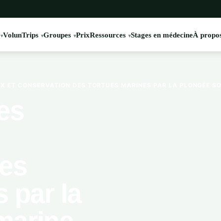
VolunTrips
Groupes
Prix
Ressources
Stages en médecine
À propos
 ET CONSERVATION DES TORTUES MARINES PAR LA PLONGÉE SO
es
des
 par la