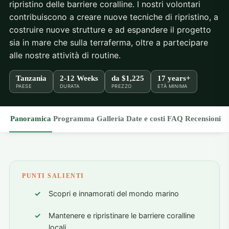
ripristino delle barriere coralline. I nostri volontari
contribuiscono a creare nuove tecniche di ripristino, a
costruire nuove strutture e ad espandere il progetto
sia in mare che sulla terraferma, oltre a partecipare
alle nostre attività di routine.
Tanzania
2-12 Weeks
da
$1,225
17 years+
PAESE
DURATA
PREZZO
ETÀ MINIMA
Panoramica
Programma
Galleria
Date e costi
FAQ
Recensioni
PUNTI SALIENTI
Scopri e innamorati del mondo marino
Mantenere e ripristinare le barriere coralline
locali