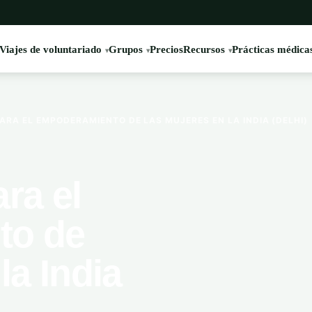
Viajes de voluntariado
Grupos
Precios
Recursos
Prácticas médica
A EL EMPODERAMIENTO DE LAS MUJERES EN LA INDIA (DELHI)
ra el
to de
la India