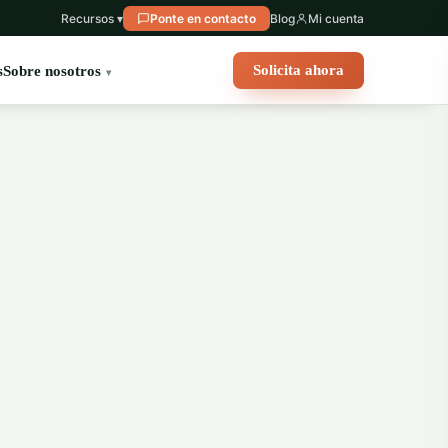
Recursos ▾
Ponte en contacto
Blog
Mi cuenta
Solicita ahora
s
Sobre nosotros