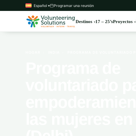
Español ▾
Programar una reunión
Destinos
17 – 25’s
Proyectos
HOGAR
›
INDIA
›
PROGRAMA DE VOLUNTARIADO PAR
Programa de
voluntariado pa
empoderamien
las mujeres en 