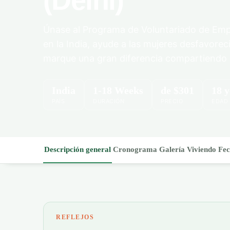
(Delhi)
Únase al Programa de Voluntariado de Em
en la India, ayude a las mujeres desfavorec
marque una gran diferencia compartiendo a
India
1-18 Weeks
de
$301
18 
PAÍS
DURACIÓN
PRECIO
EDAD
Descripción general
Cronograma
Galería
Viviendo
Fec
REFLEJOS