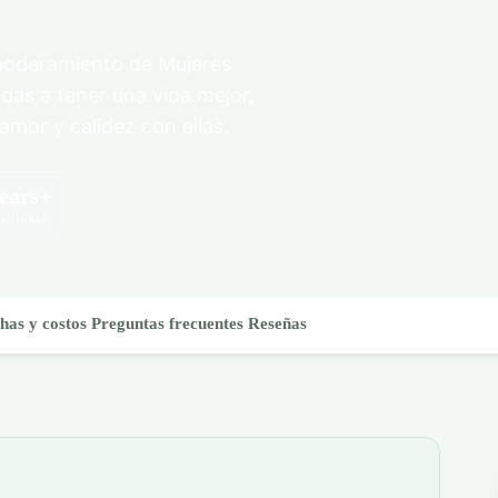
poderamiento de Mujeres
idas a tener una vida mejor,
mor y calidez con ellas.
years+
 MÍNIMA
has y costos
Preguntas frecuentes
Reseñas