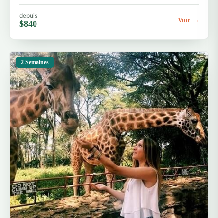
depuis
Voir →
$840
2 Semaines