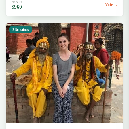
depuis
Voir →
$960
2 Semaines