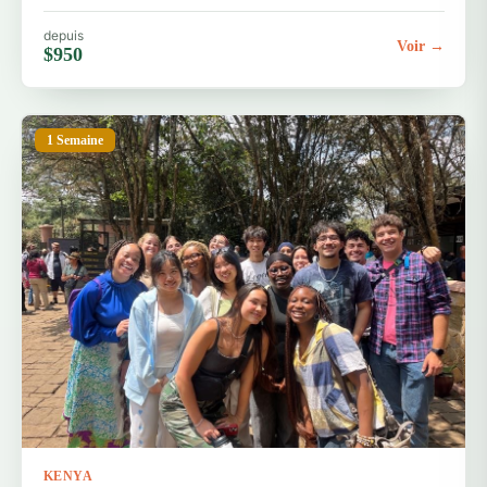
depuis
Voir →
$950
1 Semaine
KENYA