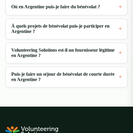
Visitez les vignobles et les domaines viticoles
Où en Argentine puis-je faire du bénévolat ?
pittoresques de la vallée de Traslasierra pour une
dégustation de vins au cœur de paysages
À quels projets de bénévolat puis-je participer en
époustouflants.
Argentine ?
Volunteering Solutions est-il un fournisseur légitime
Poursuivez votre exploration
en Argentine ?
Programmes de bénévolat à l’étranger
Programmes de bénévolat enseignant à
Puis-je faire un séjour de bénévolat de courte durée
en Argentine ?
l’étranger
Programmes de bénévolat à l’étranger en
garde d’enfants
Programmes de bénévolat à l’étranger pour
la conservation de la faune sauvage
Programmes de bénévolat médical à