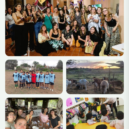
cascades.
Minas de las Calles
– Une charmante petite ville
entourée d'une nature magnifique, idéale pour la
randonnée et la découverte de l'histoire minière de
la région.
Région viticole de Cordoue
– Découvrez les
vignobles de San Javier et la vallée de Traslasierra,
où vous pourrez profiter de dégustations avec des
vues spectaculaires.
Que vous soyez à la recherche d'expériences
culturelles, de beautés naturelles ou simplement d'une
pause loin de la ville, Cordoue est idéalement située
pour des week-ends d'aventures inoubliables.
Vous avez des projets pour le week-end ou une idée de
chose à réaliser avant de mourir ?
Nos experts en voyages peuvent vous aider à