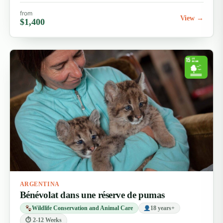
dulce de leche et les célèbres steaks argentins
from
View →
$1,400
Envie de quelque chose de plus grandiose ? Vous
pouvez aussi planifier des excursions vers des sites
emblématiques comme :
Les chutes d'Iguazú
– L'une des chutes d'eau les
plus spectaculaires au monde, à la frontière entre
l'Argentine et le Brésil
Mendoza
– Dégustation de vins et randonnées en
montagne dans les contreforts des Andes
Patagonie
– Glaciers à couper le souffle, trekking
et aventure dans le sud du pays
ARGENTINA
Envie d'explorer au-delà de Cordoue ?
Bénévolat dans une réserve de pumas
Si vous résidez à Cordoue ou prévoyez de voyager
Wildlife Conservation and Animal Care
18 years+
après votre stage, la région offre d'incroyables
⏱ 2-12 Weeks