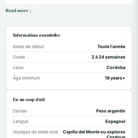
Argentine
Avec Volunteering Solutions, vous pouvez choisir
parmi des opportunités de bénévolat enrichissantes
en Argentine, axées sur le développement social et
Informations essentielles
l'éducation :
dates de début
Toute l'année
Durée
2 à 24 semaines
Services de garde d'enfants et soutien
communautaire
– Contribuez à offrir des soins, une
Lieux
Cordoba
éducation et un soutien affectif aux enfants issus de
Âge minimum
18 years+
familles à faible revenu. Apportez votre aide dans les
garderies ou les programmes parascolaires locaux en
En un coup d'œil
participant aux jeux, aux activités et aux routines
quotidiennes.
Devise
Peso argentin
Langue
Espagnol
Enseignement de l'anglais
– Accompagnement des
Voyages de week-end
Capilla del Monte ou explorez
élèves dans les écoles et les centres communautaires
Cordoue