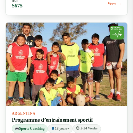
from
View →
$675
ARGENTINA
Programme d’entraînement sportif
⏱ 2-24 Weeks
Sports Coaching
18 years+