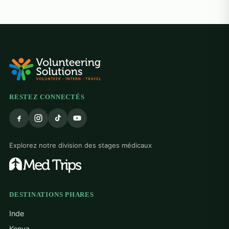
alw
hel
at 
grat
trea
The
hea
res
the
RESTEZ CONNECTÉS
bigg
tau
cou
adap
Explorez notre division des stages médicaux
The
reso
alw
hom
mind
DESTINATIONS PHARES
dif
mak
Inde
Thi
Kenya