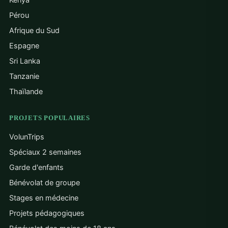
tha
Pérou
con
and
Afrique du Sud
ret
Espagne
kno
prof
Sri Lanka
per
Tanzanie
Sol
that
Thaïlande
my 
Phi
PROJETS POPULAIRES
VolunTrips
Spéciaux 2 semaines
Garde d'enfants
Bénévolat de groupe
Stages en médecine
Projets pédagogiques