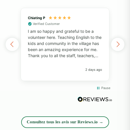
Chiating P
May
Verified Customer
Vol
I am so happy and grateful to be a
of 
volunteer here. Teaching English to the
I've
kids and community in the village has
alo
been an amazing experience for me.
also
Thank you to all the staff, teachers,
unf
and volunteers for your help and
fri
support. Thank you to the students for
pers
2 days ago
always bringing so much joy to the
Pro
classroom. I have learned so much
com
from everyone! I will always remember
whil
Pause
the big smiles, the fun memories, and
rea
the beautiful island. Thank you so
diff
much!"
opp
and
exp
Consultez tous les avis sur Reviews.io →
peop
sup