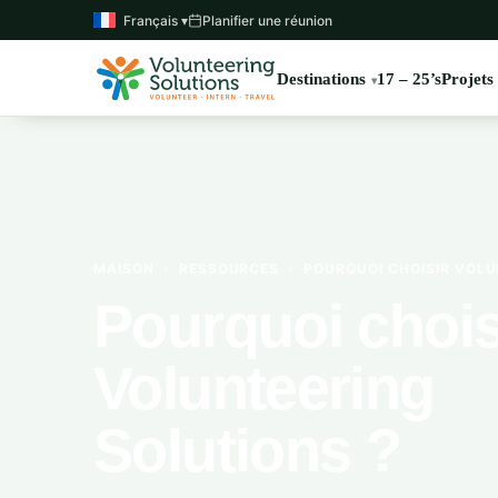
Français ▾
Planifier une réunion
Destinations
17 – 25’s
Projets
MAISON
›
RESSOURCES
›
POURQUOI CHOISIR VOLU
Pourquoi chois
Volunteering
Solutions ?