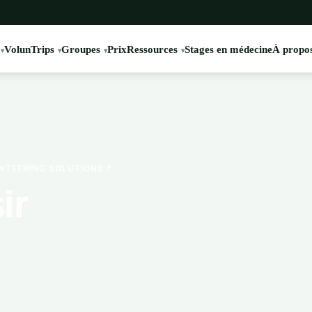
VolunTrips
Groupes
Prix
Ressources
Stages en médecine
À propos
NTEERING SOLUTIONS ?
ir