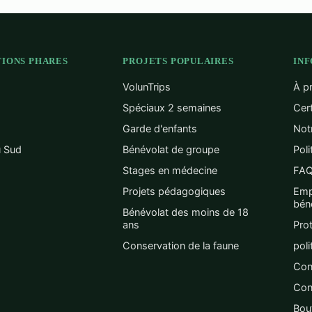
TIONS PHARES
PROJETS POPULAIRES
IN
VolunTrips
À p
Spéciaux 2 semaines
Cert
Garde d'enfants
Not
u Sud
Bénévolat de groupe
Poli
Stages en médecine
FA
Projets pédagogiques
Emp
bén
Bénévolat des moins de 18
ans
Prot
Conservation de la faune
poli
Con
Con
Bout