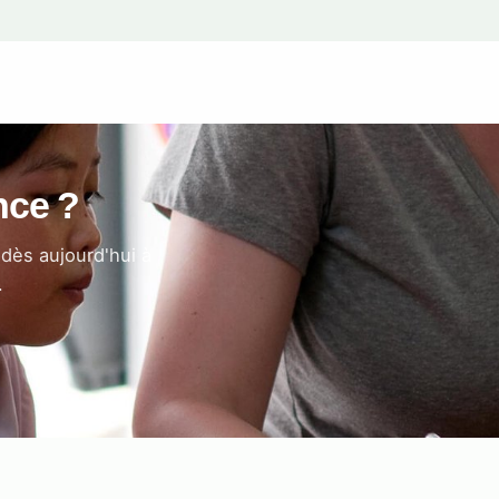
ence ?
dès aujourd'hui à
.