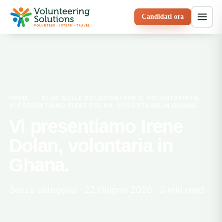
Candidati ora
HOME
›
BLOG SULLE SOLUZIONI PER IL VOLONTARIATO
›
VI PRESENTIAMO IRENE DOLAN, VOLONTARIA IN GHANA.
Vi presentiamo Irene
Dolan, volontaria in
Ghana.
Senza categoria · 22 Giugno 2026 · 3 min read