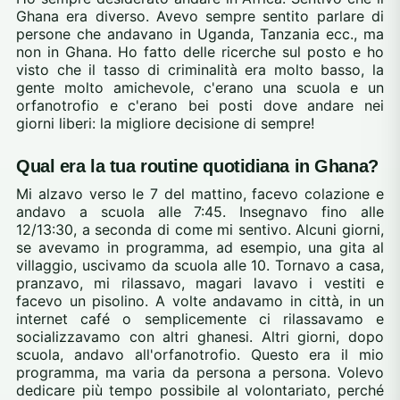
Ghana era diverso. Avevo sempre sentito parlare di
persone che andavano in Uganda, Tanzania ecc., ma
non in Ghana. Ho fatto delle ricerche sul posto e ho
visto che il tasso di criminalità era molto basso, la
gente molto amichevole, c'erano una scuola e un
orfanotrofio e c'erano bei posti dove andare nei
giorni liberi: la migliore decisione di sempre!
Qual era la tua routine quotidiana in Ghana?
Mi alzavo verso le 7 del mattino, facevo colazione e
andavo a scuola alle 7:45. Insegnavo fino alle
12/13:30, a seconda di come mi sentivo. Alcuni giorni,
se avevamo in programma, ad esempio, una gita al
villaggio, uscivamo da scuola alle 10. Tornavo a casa,
pranzavo, mi rilassavo, magari lavavo i vestiti e
facevo un pisolino. A volte andavamo in città, in un
internet café o semplicemente ci rilassavamo e
socializzavamo con altri ghanesi. Altri giorni, dopo
scuola, andavo all'orfanotrofio. Questo era il mio
programma, ma varia da persona a persona. Volevo
dedicare più tempo possibile al volontariato, perché