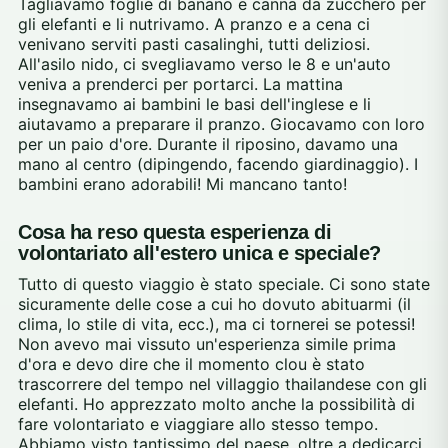
Tagliavamo foglie di banano e canna da zucchero per
gli elefanti e li nutrivamo. A pranzo e a cena ci
venivano serviti pasti casalinghi, tutti deliziosi.
All'asilo nido, ci svegliavamo verso le 8 e un'auto
veniva a prenderci per portarci. La mattina
insegnavamo ai bambini le basi dell'inglese e li
aiutavamo a preparare il pranzo. Giocavamo con loro
per un paio d'ore. Durante il riposino, davamo una
mano al centro (dipingendo, facendo giardinaggio). I
bambini erano adorabili! Mi mancano tanto!
Cosa ha reso questa esperienza di
volontariato all'estero unica e speciale?
Tutto di questo viaggio è stato speciale. Ci sono state
sicuramente delle cose a cui ho dovuto abituarmi (il
clima, lo stile di vita, ecc.), ma ci tornerei se potessi!
Non avevo mai vissuto un'esperienza simile prima
d'ora e devo dire che il momento clou è stato
trascorrere del tempo nel villaggio thailandese con gli
elefanti. Ho apprezzato molto anche la possibilità di
fare volontariato e viaggiare allo stesso tempo.
Abbiamo visto tantissimo del paese, oltre a dedicarci