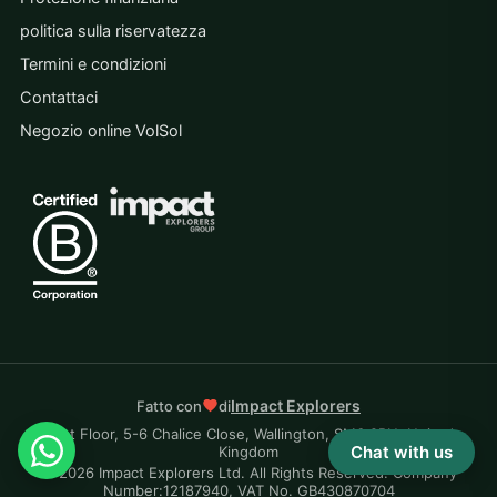
politica sulla riservatezza
Termini e condizioni
Contattaci
Negozio online VolSol
Impact Explorers
Fatto con
di
First Floor, 5-6 Chalice Close, Wallington, SM6 9RU, United
Chat with us
Kingdom
© 2026 Impact Explorers Ltd. All Rights Reserved. Company
Number:12187940, VAT No. GB430870704