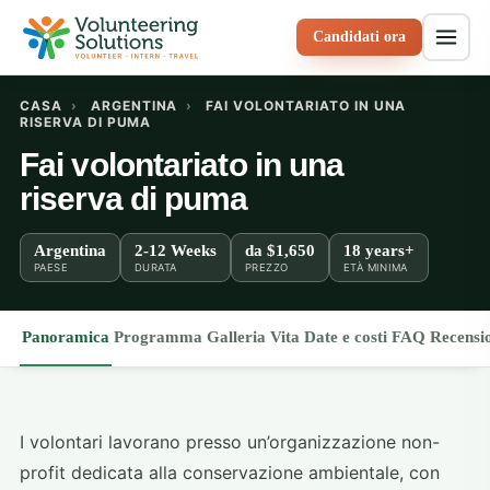
Candidati ora
CASA
›
ARGENTINA
›
FAI VOLONTARIATO IN UNA
RISERVA DI PUMA
Fai volontariato in una
riserva di puma
Argentina
2-12 Weeks
da
$1,650
18 years+
PAESE
DURATA
PREZZO
ETÀ MINIMA
Panoramica
Programma
Galleria
Vita
Date e costi
FAQ
Recensi
I volontari lavorano presso un’organizzazione non-
profit dedicata alla conservazione ambientale, con