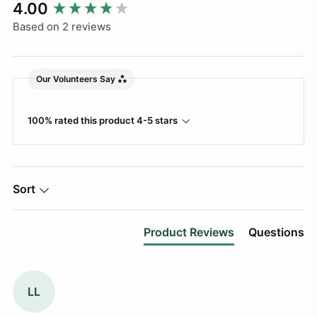
New content loaded
4.00
Based on 2 reviews
Our Volunteers Say
100% rated this product 4-5 stars
Sort
Product Reviews
Questions
LL