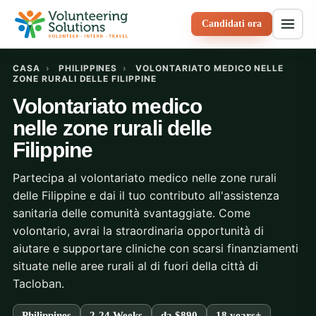
Candidati ora
CASA
›
PHILIPPINES
›
VOLONTARIATO MEDICO NELLE
ZONE RURALI DELLE FILIPPINE
Volontariato medico
nelle zone rurali delle
Filippine
Partecipa al volontariato medico nelle zone rurali
delle Filippine e dai il tuo contributo all'assistenza
sanitaria delle comunità svantaggiate. Come
volontario, avrai la straordinaria opportunità di
aiutare e supportare cliniche con scarsi finanziamenti
situate nelle aree rurali al di fuori della città di
Tacloban.
Philippines
2-24 Weeks
da
$890
18 years+