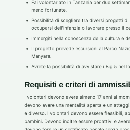
Fai volontariato in Tanzania per due settiman
meno fortunate.
Possibilità di scegliere tra diversi progetti d
occuparsi dell'infanzia o lavorare presso il ce
Immergiti nella conoscenza della cultura e del
Il progetto prevede escursioni al Parco Nazi
Manyara.
Avrete la possibilità di avvistare i Big 5 nel l
Requisiti e criteri di ammissib
I volontari devono avere almeno 17 anni al mome
devono avere una mentalità aperta e un atteggi
e diverso. I volontari devono essere flessibili, a
bambini. Devono inoltre essere proattivi e avere l
devono fornire un certificato penale senza prec