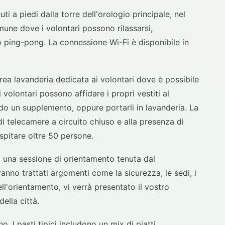
i a piedi dalla torre dell'orologio principale, nel
mune dove i volontari possono rilassarsi,
o ping-pong. La connessione Wi-Fi è disponibile in
area lavanderia dedicata ai volontari dove è possibile
i volontari possono affidare i propri vestiti al
ndo un supplemento, oppure portarli in lavanderia. La
 di telecamere a circuito chiuso e alla presenza di
spitare oltre 50 persone.
a una sessione di orientamento tenuta dal
anno trattati argomenti come la sicurezza, le sedi, i
dell'orientamento, vi verrà presentato il vostro
ella città.
o. I pasti tipici includono un mix di piatti