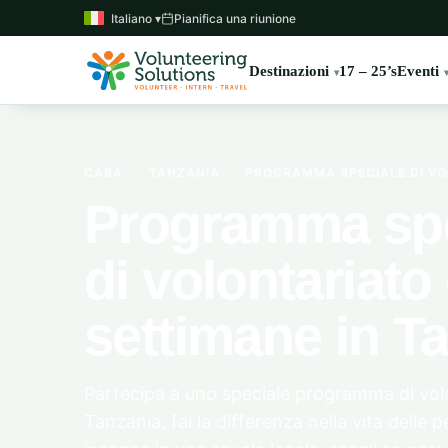
Italiano ▾
Pianifica una riunione
Destinazioni
17 – 25’s
Eventi
CASA
›
TANZANIA
›
PROGRAMMA SPECIALE DI VOL
Programma spe
di volontariato 
settimane in T
Partecipa a uno speciale programma di volo
Tanzania, fai la differenza nella vita delle