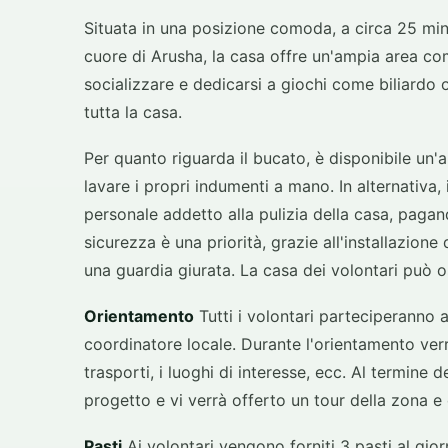
Situata in una posizione comoda, a circa 25 minut
cuore di Arusha, la casa offre un'ampia area co
socializzare e dedicarsi a giochi come biliardo 
tutta la casa.
Per quanto riguarda il bucato, è disponibile un'
lavare i propri indumenti a mano. In alternativa, 
personale addetto alla pulizia della casa, paga
sicurezza è una priorità, grazie all'installazione
una guardia giurata. La casa dei volontari può o
Orientamento
Tutti i volontari parteciperanno 
coordinatore locale. Durante l'orientamento verr
trasporti, i luoghi di interesse, ecc. Al termine 
progetto e vi verrà offerto un tour della zona e d
Pasti
Ai volontari vengono forniti 3 pasti al giorn