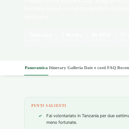
insegna in una scuola locale, scegli se occup
lavorare presso un centro sanitario locale e 
settimana.
Tanzania
2 Weeks
da
$950
17 
PAESE
DURATA
PREZZO
ETÀ 
Panoramica
Itinerary
Galleria
Date e costi
FAQ
Recen
PUNTI SALIENTI
Fai volontariato in Tanzania per due settima
meno fortunate.