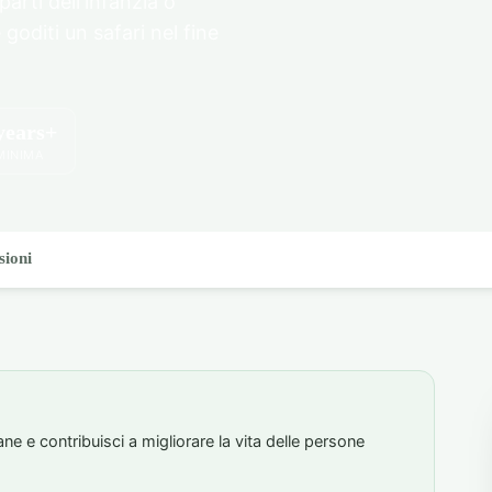
arti dell'infanzia o
goditi un safari nel fine
years+
MINIMA
sioni
ne e contribuisci a migliorare la vita delle persone