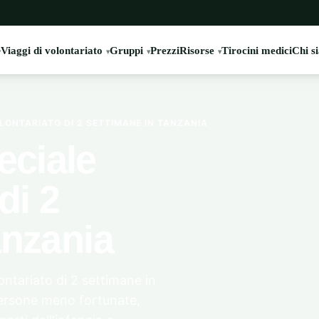
Viaggi di volontariato
Gruppi
Prezzi
Risorse
Tirocini medici
Chi s
ONTARIATO DI 2 SETTIMANE IN TANZANIA
ciale
di 2
anzania
ntariato di 2 settimane in
 persone meno fortunate,