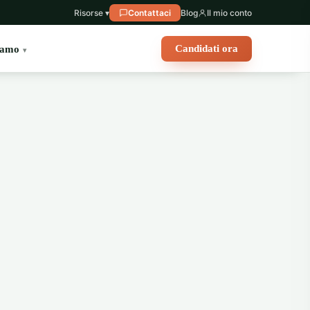
Risorse ▾
Contattaci
Blog
Il mio conto
Candidati ora
iamo