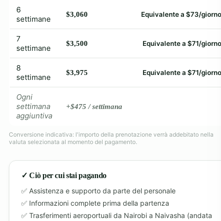
6
$3,060
Equivalente a $73/giorn
settimane
7
$3,500
Equivalente a $71/giorn
settimane
8
$3,975
Equivalente a $71/giorn
settimane
Ogni
settimana
+$475 / settimana
aggiuntiva
Conversione indicativa: l'importo della prenotazione verrà addebitato nella
valuta selezionata al momento del pagamento.
✓ Ciò per cui stai pagando
Assistenza e supporto da parte del personale
Informazioni complete prima della partenza
Trasferimenti aeroportuali da Nairobi a Naivasha (andata