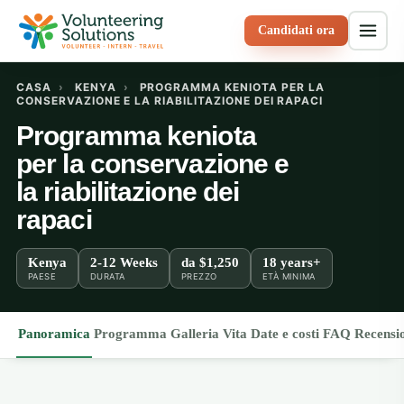
Candidati ora
CASA
›
KENYA
›
PROGRAMMA KENIOTA PER LA
CONSERVAZIONE E LA RIABILITAZIONE DEI RAPACI
Programma keniota
per la conservazione e
la riabilitazione dei
rapaci
Kenya
2-12 Weeks
da
$1,250
18 years+
PAESE
DURATA
PREZZO
ETÀ MINIMA
Panoramica
Programma
Galleria
Vita
Date e costi
FAQ
Recensi