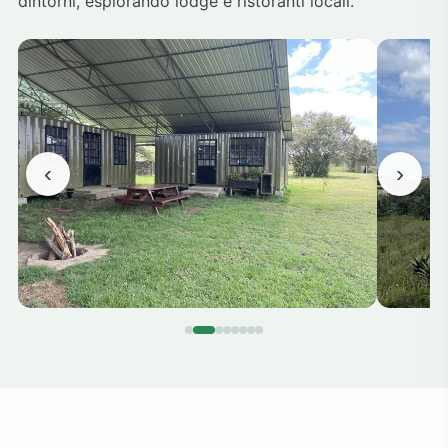
dintorni, esplorando lodge e ristoranti locali.
‹
›