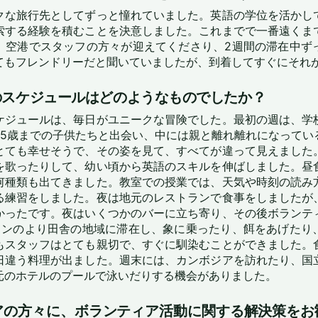
クな旅行先としてずっと憧れていました。英語の学位を活かし
索する経験を積むことを決意しました。これまでで一番遠くま
、空港でスタッフの方々が迎えてくださり、2週間の滞在中ず
てもフレンドリーだと聞いていましたが、到着してすぐにそれ
のスケジュールはどのようなものでしたか？
ケジュールは、毎日がユニークな冒険でした。最初の週は、学
ら5歳までの子供たちと出会い、中には親と離れ離れになってい
とても幸せそうで、その姿を見て、すべてが違って見えました
を歌ったりして、幼い頃から英語のスキルを伸ばしました。昼
何種類も出てきました。教室での授業では、天気や時刻の読み
る練習をしました。夜は地元のレストランで食事をしましたが
かったです。夜はいくつかのバーに立ち寄り、その後ボランテ
リンのより田舎の地域に滞在し、象に乗ったり、餌をあげたり
もスタッフはとても親切で、すぐに馴染むことができました。
日違う料理が出ました。週末には、カンボジアを訪れたり、国
元のホテルのプールで泳いだりする機会がありました。
アの方々に、ボランティア活動に関する解決策をお