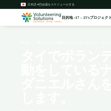
日本語 ▾
会議をスケジュールする
目的地
プロジェク
17 – 25’s
HOME
›
ボランティア活動ソリューションブログ
›
タイで
タイでボラン
動をしている
ダニエルさん
します。