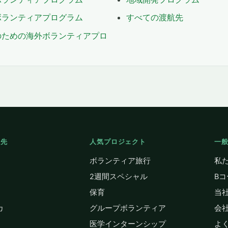
ボランティアプログラム
すべての渡航先
のための海外ボランティアプロ
行先
人気プロジェクト
一
ボランティア旅行
私
2週間スペシャル
B
保育
当
カ
グループボランティア
会
医学インターンシップ
よ