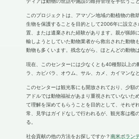
ティアは動物の世話や施設の維持管理を手伝うこ
このプロジェクトは、アマゾン地域の動植物の救
生物を保護することを目的として2006年に設立
置、または遺棄された経験があります。親が猟師
輸しようとしていた動物業者から救出された動物
動物も多くいます。残念ながら、ほとんどの動物
現在、このセンターには少なくとも40種類以上の
ラ、カピバラ、オウム、サル、カメ、カイマンな
このセンターは観光客にも開放されており、少額
アドルでは動物福祉があまり重視されていないた
て理解を深めてもらうことを目的として、それぞ
常、見学はガイドなしで行われるが、観光客は檻
る。
社会貢献の他の方法をお探しですか？
南米ボラン