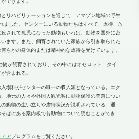
とができます。
助とリハビリテーションを通じて、アマゾン地域の野生
されました。センターにいる動物たちはすべて、虐待、放
に殺されて孤児になった動物もいれば、動物を国外に密
もいます。また、飼育されていた家族から引き取られた
は何らかの身体的または精神的な虐待を受けています。
動物が飼育されており、その中にはオセロット、タイ
どが含まれる。
の入場料がセンターの唯一の収入源となっている。エク
め、地元の人々や外国人観光客に動物保護の問題につい
れの動物の生い立ちや虐待状況が説明されている。通
のそばにある案内板で各動物について読むことができ
ティア
プログラムをご覧ください。