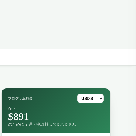
プログラム料金
から
$891
のために 2 週 · 申請料は含まれません