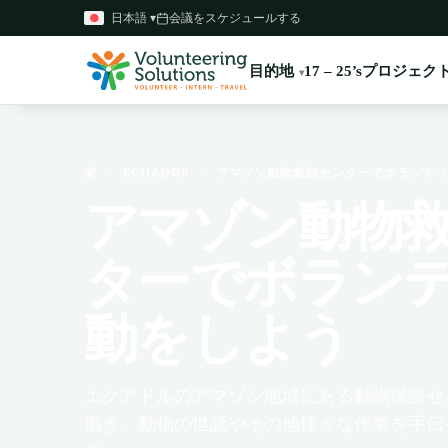
日本語 ▾
会議をスケジュールする
目的地
プロジェク
17 – 25’s
家
›
ECUADOR
›
アマゾン動物救助センターでボランティ
アマゾン動物
ターでボラン
動をしよう
エクアドルのアマゾン地域にある動物保護セ
働き、動物の世話やその他様々な作業を手伝