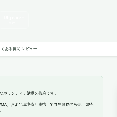
18 years+
ミニ年齢
よくある質問
レビュー
なボランティア活動の機会です。
PMA）および環境省と連携して野生動物の密売、虐待、
。