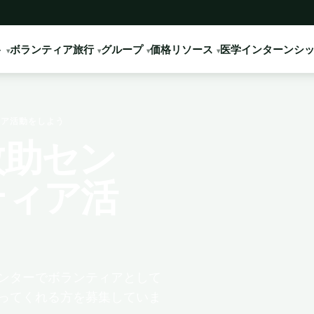
ト
ボランティア旅行
グループ
価格
リソース
医学インターンシ
ア活動をしよう
救助セン
ティア活
ンターでボランティアとして
ってくれる方を募集していま