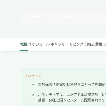
す。
Ecuador
2-12 Weeks
から
$891
国
間隔
価格
概要
スケジュール
ギャラリー
リビング
日程と費用
ハイライト
自然保護活動家や動物好きにとって理想的
ボランティアは、エクアドル環境警察（U
捕獲、狩猟と闘うセンターに配属されます