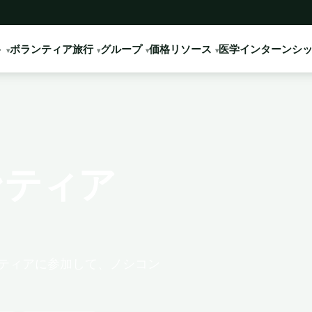
ト
ボランティア旅行
グループ
価格
リソース
医学インターンシ
ンティア
ティアに参加して、ノシコン