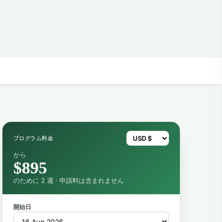
プログラム料金
から
$895
のために 2 週 · 申請料は含まれません
開始日