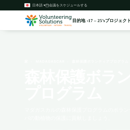
日本語 ▾
会議をスケジュールする
目的地
プロジェク
17 – 25’s
家
›
MADAGASCAR
›
森林保護ボランティアプログラム
森林保護ボラ
プログラム
マダガスカルの森林保護プログラムのボラン
バの動植物の保護に貢献しましょう。