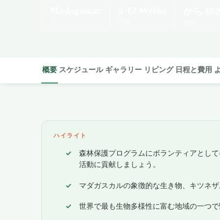
Madagascar
2-12 Weeks
から
$62
国
間隔
価格
概要
スケジュール
ギャラリー
リビング
日程と費用
ハイライト
森林保護プログラムにボランティアとして
活動に貢献しましょう。
マダガスカルの象徴的な生き物、キツネザ
世界で最も生物多様性に富む地域の一つで