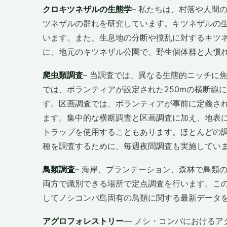
クロキツネザルの生態学
– 私たちは、村落や人間
ツネザルの群れを研究しています。キツネザルの
います。また、生息地の分断や撹乱に対するキツ
に、地元のキツネザル公園で、野生個体群と人慣
爬虫類調査
– 当調査では、異なる生態的ニッチに
では、ボランティアが設定された250mの横断線
す。区画調査では、ボランティアが事前に定義さ
ます。集中的な横断調査と区画調査に加え、地表
トラップを使用することもあります。ほとんどの
種を調査するために、毎週夜間調査も実施してい
鳥類調査
– 海岸、プランテーション、森林で鳥類
両方で識別できる場所で定点調査を行います。こ
してノシコンバ島固有の鳥類に関する最新データ
アグロフォレストリー
― ノシ・コンバにおける