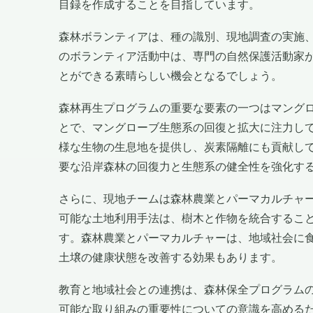
目録を作成することを目指しています。
森林ボランティアは、種の識別、現地調査の実施
のボランティア活動中は、専門の自然保護活動家
とができる素晴らしい機会となるでしょう。
森林再生プログラムの重要な要素の一つはマング
とで、マングローブ生態系の回復と拡大に注力し
様な生物の生息地を提供し、炭素隔離にも貢献し
要な沿岸森林の回復力と生態系の健全性を強化す
さらに、現地チームは森林農業とパーマカルチャ
可能な土地利用手法は、樹木と作物を統合するこ
す。森林農業とパーマカルチャーは、地域社会に
土壌の健康状態を改善する効果もあります。
教育と地域社会との連携は、森林保全プログラム
可能な取り組みの重要性についての意識を高める