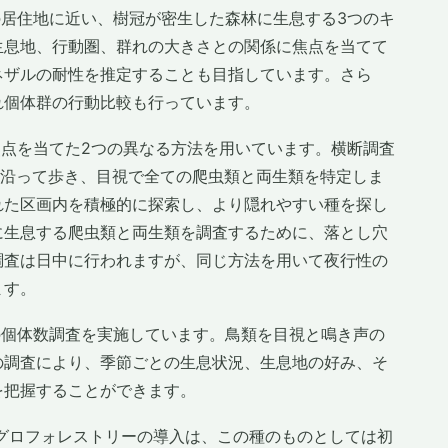
の居住地に近い、樹冠が密生した森林に生息する3つのキ
生息地、行動圏、群れの大きさとの関係に焦点を当てて
ネザルの耐性を推定することも目指しています。さら
れ個体群の行動比較も行っています。
焦点を当てた2つの異なる方法を用いています。横断調査
に沿って歩き、目視で全ての爬虫類と両生類を特定しま
れた区画内を積極的に探索し、より隠れやすい種を探し
に生息する爬虫類と両生類を調査するために、落とし穴
調査は日中に行われますが、同じ方法を用いて夜行性の
ます。
の個体数調査を実施しています。鳥類を目視と鳴き声の
の調査により、季節ごとの生息状況、生息地の好み、そ
を把握することができます。
アグロフォレストリーの導入は、この種のものとしては初