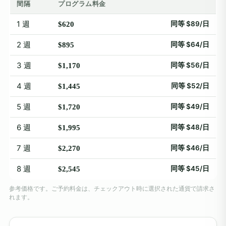
間隔
プログラム料金
1 週
同等 $89/日
$620
2 週
同等 $64/日
$895
3 週
同等 $56/日
$1,170
4 週
同等 $52/日
$1,445
5 週
同等 $49/日
$1,720
6 週
同等 $48/日
$1,995
7 週
同等 $46/日
$2,270
8 週
同等 $45/日
$2,545
参考価格です。ご予約料金は、チェックアウト時に選択された通貨で請求さ
れます。