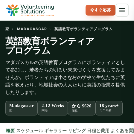
今すぐ応募
家
›
MADAGASCAR
›
英語教育ボランティアプログラム
英語教育ボランティア
プログラム
マダガスカルの英語教育プログラムにボランティアとし
て参加し、若者たちの明るい未来づくりを支援してみま
せんか。ボランティアは小さな村の学校で生徒たちに英
語を教えたり、地域社会の大人たちに英語の授業を提供
したりします。
Madagascar
2-12 Weeks
18 years+
から
$620
国
間隔
ミニ年齢
価格
概要
スケジュール
ギャラリー
リビング
日程と費用
よくある質