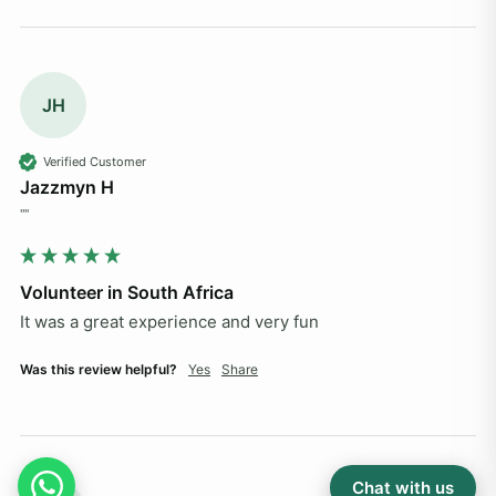
JH
Verified Customer
Jazzmyn H
""
Volunteer in South Africa
It was a great experience and very fun
Was this review helpful?
Yes
Share
Chat with us