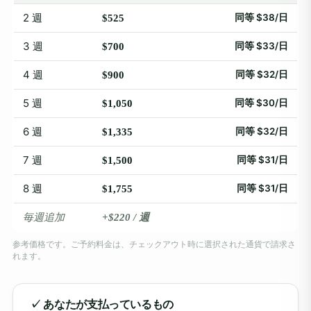
2 週
同等 $38/日
$525
3 週
同等 $33/日
$700
4 週
同等 $32/日
$900
5 週
同等 $30/日
$1,050
6 週
同等 $32/日
$1,335
7 週
同等 $31/日
$1,500
8 週
同等 $31/日
$1,755
毎週追加
+$220 / 週
参考価格です。ご予約料金は、チェックアウト時に選択された通貨で請求さ
れます。
✓ あなたが支払っているもの