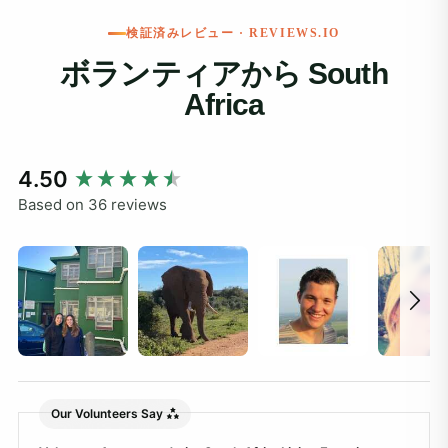
検証済みレビュー · REVIEWS.IO
ボランティアから South
Africa
New content loaded
4.50
Based on 36 reviews
Our Volunteers Say