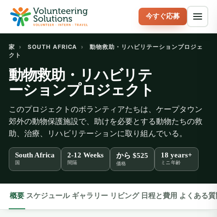
今すぐ応募
家
›
SOUTH AFRICA
›
動物救助・リハビリテーションプロジェ
クト
動物救助・リハビリテ
ーションプロジェクト
このプロジェクトのボランティアたちは、ケープタウン
郊外の動物保護施設で、助けを必要とする動物たちの救
助、治療、リハビリテーションに取り組んでいる。
South Africa
2-12 Weeks
18 years+
から
$525
国
間隔
ミニ年齢
価格
概要
スケジュール
ギャラリー
リビング
日程と費用
よくある質