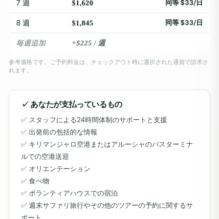
7 週
同等 $33/日
$1,620
8 週
同等 $33/日
$1,845
毎週追加
+$225 / 週
参考価格です。ご予約料金は、チェックアウト時に選択された通貨で請求さ
れます。
✓ あなたが支払っているもの
スタッフによる24時間体制のサポートと支援
出発前の包括的な情報
キリマンジャロ空港またはアルーシャのバスターミナ
ルでの空港送迎
オリエンテーション
食べ物
ボランティアハウスでの宿泊
週末サファリ旅行やその他のツアーの予約に関するサ
ポート