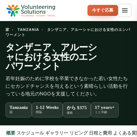
今すぐ応募
家
›
TANZANIA
›
タンザニア、アルーシャにおける女性のエンパ
ワーメント
タンザニア、アルーシ
ャにおける女性のエン
パワーメント
若年妊娠のために学校を卒業できなかった若い女性たち
にセカンドチャンスを与えるという素晴らしい活動を行
っている地元のNGOを支援してください。
Tanzania
1-12 Weeks
17 years+
から
$375
国
間隔
ミニ年齢
価格
概要
スケジュール
ギャラリー
リビング
日程と費用
よくある質