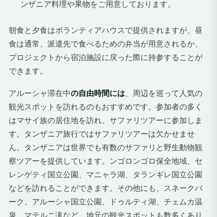
ンザニア料理や果物をご用意しております。
朝食と夕食はボランティアハウスで提供されますが、昼
食は通常、派遣先で食べるための弁当が用意されるか、
プロジェクトから宿泊施設に戻った際に持参することが
できます。
アルーシャ滞在中
の自由時間には
、周辺を巡って人気の
観光スポットを訪れるのもおすすめです。参加者の多く
はマサイ族の居住地を訪れ、サファリツアーに参加しま
す。タンザニア旅行ではサファリツアーは欠かせませ
ん。タンザニアは世界でも有数のサファリと野生動物観
察ツアーを提供しています。ンゴロンゴロ保全地域、セ
レンゲティ国立公園、マニャラ湖、タランギレ国立公園
などを訪れることができます。その他にも、スネークパ
ーク、アルーシャ国立公園、ドゥルティ湖、チェムカ温
泉、マテルニ滝など、地元の観光スポットも数多くあり