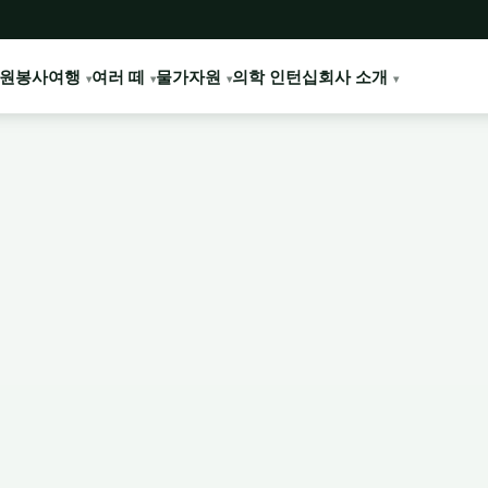
원봉사여행
여러 떼
물가
자원
의학 인턴십
회사 소개