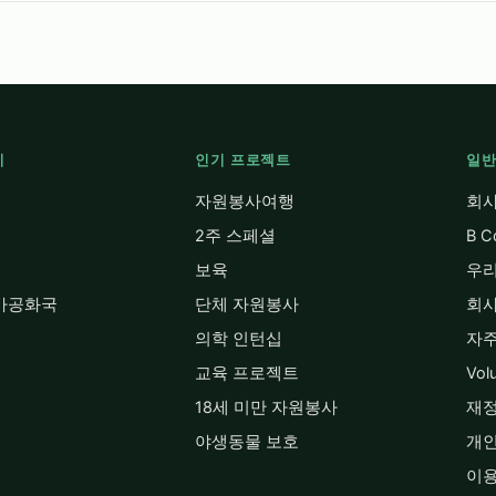
지
인기 프로젝트
일반
자원봉사여행
회사
2주 스페셜
B 
보육
우리
카공화국
단체 자원봉사
회사
의학 인턴십
자주
교육 프로젝트
Vol
18세 미만 자원봉사
재정
야생동물 보호
개
이