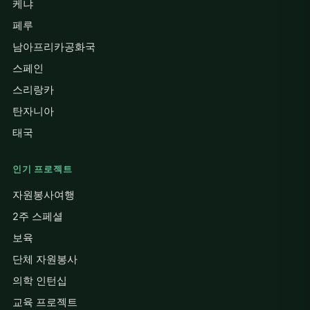
케냐
페루
남아프리카공화국
스페인
스리랑카
탄자니아
태국
인기 프로젝트
자원봉사여행
2주 스페셜
보육
단체 자원봉사
의학 인턴십
교육 프로젝트