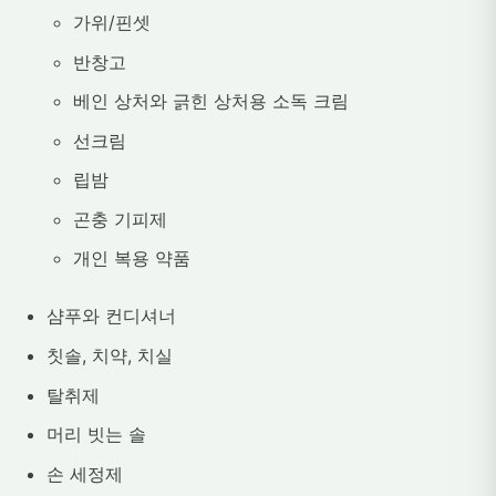
가위/핀셋
반창고
베인 상처와 긁힌 상처용 소독 크림
선크림
립밤
곤충 기피제
개인 복용 약품
샴푸와 컨디셔너
칫솔, 치약, 치실
탈취제
머리 빗는 솔
손 세정제