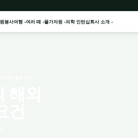
원봉사여행
여러 떼
물가
자원
의학 인턴십
회사 소개
자원봉사 활동 요건
 해외
요건
ad