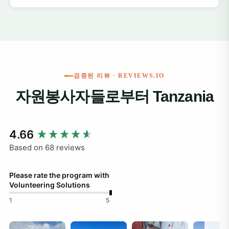
검증된 리뷰 · REVIEWS.IO
자원봉사자들로부터 Tanzania
New content loaded
4.66
Based on 68 reviews
Please rate the program with
Volunteering Solutions
1
5