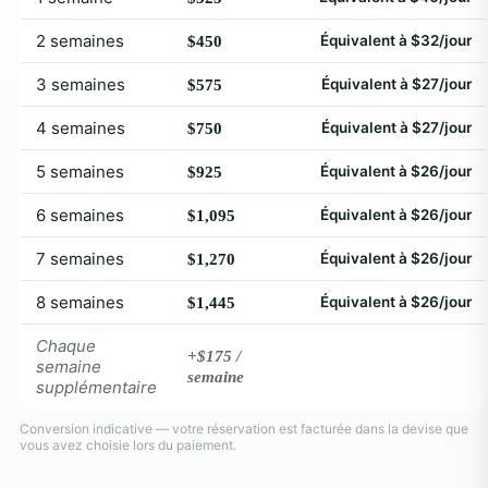
2 semaines
Équivalent à $32/jour
$450
3 semaines
Équivalent à $27/jour
$575
4 semaines
Équivalent à $27/jour
$750
5 semaines
Équivalent à $26/jour
$925
6 semaines
Équivalent à $26/jour
$1,095
7 semaines
Équivalent à $26/jour
$1,270
8 semaines
Équivalent à $26/jour
$1,445
Chaque
+$175 /
semaine
semaine
supplémentaire
Conversion indicative — votre réservation est facturée dans la devise que
vous avez choisie lors du paiement.