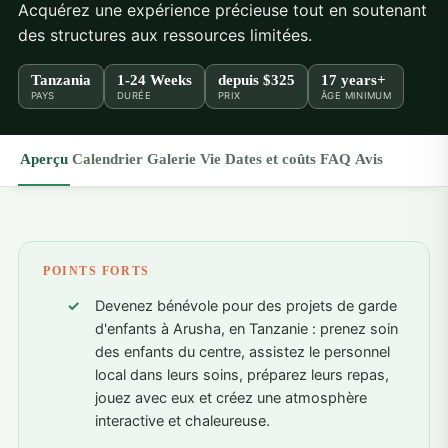
Acquérez une expérience précieuse tout en soutenant
des structures aux ressources limitées.
Tanzania
1-24 Weeks
depuis
$325
17 years+
PAYS
DURÉE
PRIX
ÂGE MINIMUM
Aperçu
Calendrier
Galerie
Vie
Dates et coûts
FAQ
Avis
POINTS FORTS
Devenez bénévole pour des projets de garde
d'enfants à Arusha, en Tanzanie : prenez soin
des enfants du centre, assistez le personnel
local dans leurs soins, préparez leurs repas,
jouez avec eux et créez une atmosphère
interactive et chaleureuse.