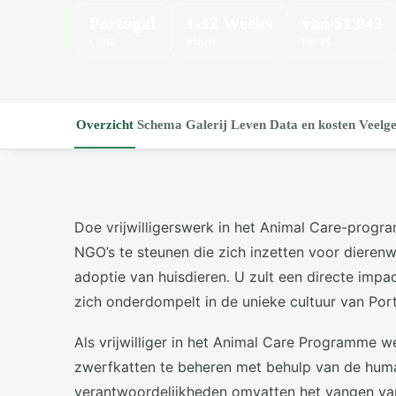
Portugal
1-12 Weeks
van
$1,043
LAND
DUUR
PRIJS
Overzicht
Schema
Galerij
Leven
Data en kosten
Veelge
Doe vrijwilligerswerk in het Animal Care-progr
NGO’s te steunen die zich inzetten voor dierenwel
adoptie van huisdieren. U zult een directe impac
zich onderdompelt in de unieke cultuur van Por
Als vrijwilliger in het Animal Care Programme 
zwerfkatten te beheren met behulp van de hum
verantwoordelijkheden omvatten het vangen va