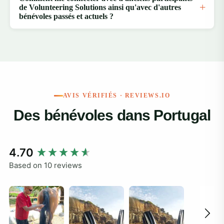
de Volunteering Solutions ainsi qu'avec d'autres
bénévoles passés et actuels ?
AVIS VÉRIFIÉS · REVIEWS.IO
Des bénévoles dans Portugal
New content loaded
4.70
Based on 10 reviews