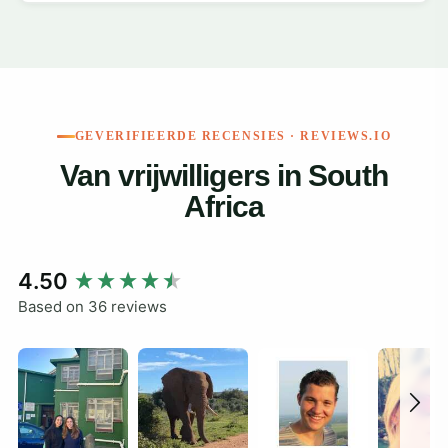
GEVERIFIEERDE RECENSIES · REVIEWS.IO
Van vrijwilligers in South
Africa
New content loaded
4.50
Based on 36 reviews