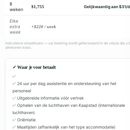
8
$1,755
Gelijkwaardig aan $31/
weken
Elke
extra
+$220 / week
week
Indicatieve wisselkoers — uw boeking wordt gefactureerd in de valuta die u b
afrekenen kiest.
✓ Waar je voor betaalt
24 uur per dag assistentie en ondersteuning van het
personeel
Uitgebreide informatie vóór vertrek
Ophalen van de luchthaven van Kaapstad (internationale
luchthaven)
Oriëntatie
Maaltijden (afhankelijk van het type accommodatie)