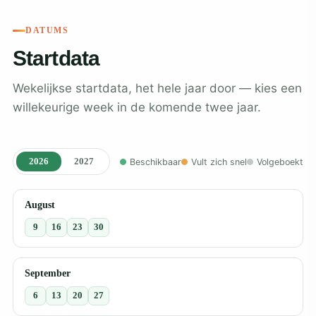
DATUMS
Startdata
Wekelijkse startdata, het hele jaar door — kies een
willekeurige week in de komende twee jaar.
2026
2027
Beschikbaar
Vult zich snel
Volgeboekt
August
9
16
23
30
September
6
13
20
27