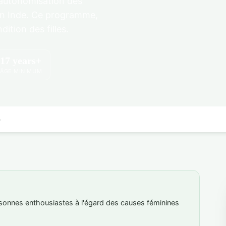
autonomisation des
 en Inde. Ce programme,
dition des filles.
17 years+
ÂGE MINIMUM
s
sonnes enthousiastes à l'égard des causes féminines