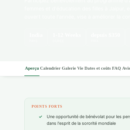
Participez bénévolement au programme d'
femmes et d'éducation des filles à Jaipur,
ouvert toute l'année, vise à améliorer la con
India
1-12 Weeks
depuis
$350
PAYS
DURÉE
PRIX
Aperçu
Calendrier
Galerie
Vie
Dates et coûts
FAQ
Avi
POINTS FORTS
Une opportunité de bénévolat pour les per
dans l'esprit de la sororité mondiale