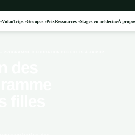
VolunTrips
Groupes
Prix
Ressources
Stages en médecine
À propos
 PROGRAMME D’ÉDUCATION DES FILLES À JAIPUR
n des
gramme
 filles