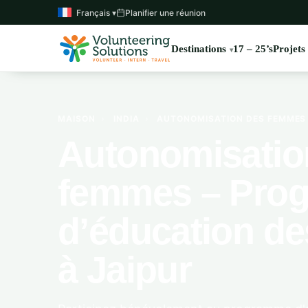
Français ▾
Planifier une réunion
Destinations
17 – 25’s
Projets
MAISON
›
INDIA
›
AUTONOMISATION DES FEMMES –
Autonomisatio
femmes – Pro
d’éducation des
à Jaipur