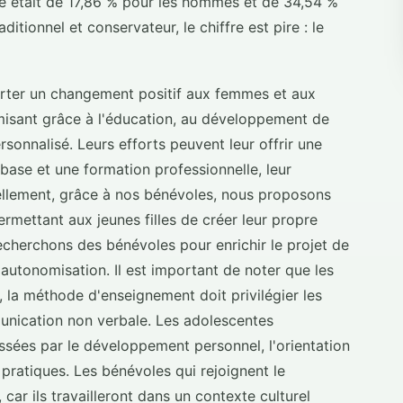
de était de 17,86 % pour les hommes et de 34,54 %
itionnel et conservateur, le chiffre est pire : le
orter un changement positif aux femmes et aux
misant grâce à l'éducation, au développement de
nnalisé. Leurs efforts peuvent leur offrir une
ase et une formation professionnelle, leur
ellement, grâce à nos bénévoles, nous proposons
ermettant aux jeunes filles de créer leur propre
recherchons des bénévoles pour enrichir le projet de
utonomisation. Il est important de noter que les
 la méthode d'enseignement doit privilégier les
mmunication non verbale. Les adolescentes
essées par le développement personnel, l'orientation
pratiques. Les bénévoles qui rejoignent le
car ils travailleront dans un contexte culturel